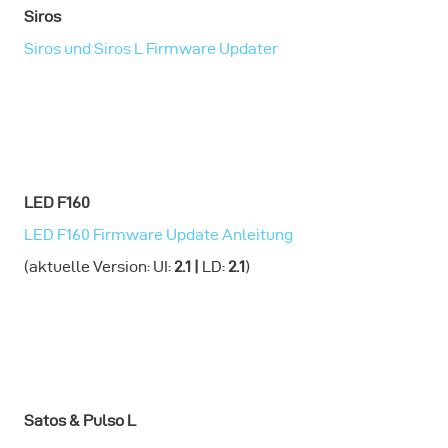
Siros
Siros und Siros L Firmware Updater
LED F160
LED F160 Firmware Update Anleitung
(aktuelle Version: UI:
2.1 |
LD:
2.1
)
Satos & Pulso L